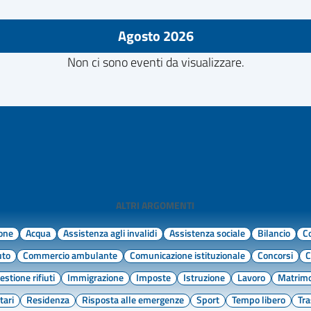
Agosto 2026
Non ci sono eventi da visualizzare.
ALTRI ARGOMENTI
ione
Acqua
Assistenza agli invalidi
Assistenza sociale
Bilancio
C
uto
Commercio ambulante
Comunicazione istituzionale
Concorsi
C
estione rifiuti
Immigrazione
Imposte
Istruzione
Lavoro
Matrim
tari
Residenza
Risposta alle emergenze
Sport
Tempo libero
Tr