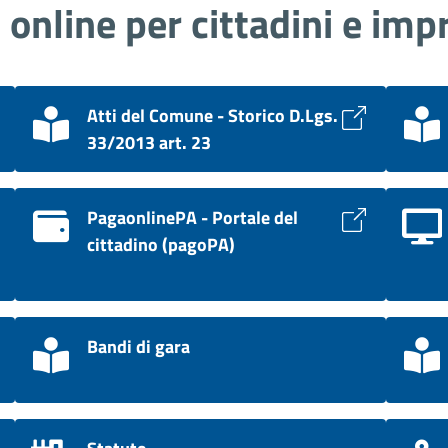
i online per cittadini e imp
Atti del Comune - Storico D.Lgs.
33/2013 art. 23
PagaonlinePA - Portale del
cittadino (pagoPA)
Bandi di gara