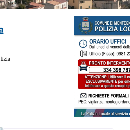
a
izia