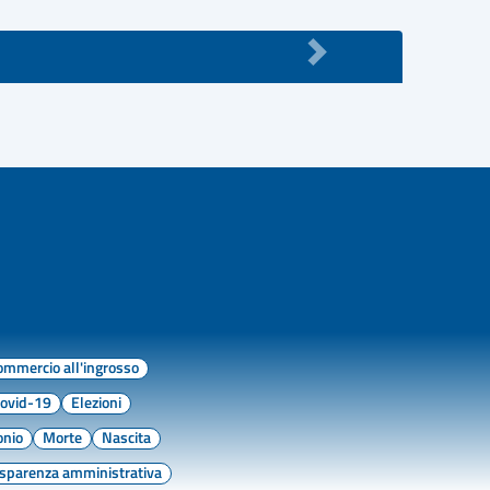
ommercio all'ingrosso
ovid-19
Elezioni
onio
Morte
Nascita
asparenza amministrativa