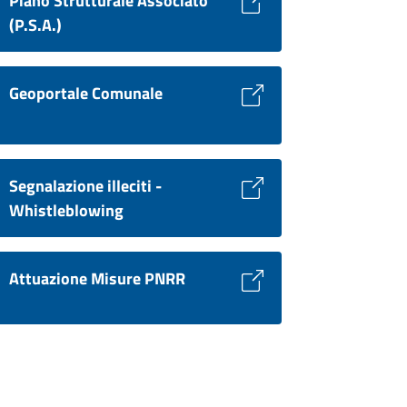
Piano Strutturale Associato
(P.S.A.)
Geoportale Comunale
Segnalazione illeciti -
Whistleblowing
Attuazione Misure PNRR