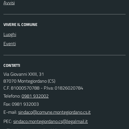
Avvisi
VIVERE IL COMUNE
Luoghi
Eventi
CONTATTI
Via Giovanni XXIII, 31
87070 Montegiordano (CS)
C.F. 81000570788 - P.Iva: 01826020784
Telefono:
0981 932002
Fax: 0981 932003
E-mail:
PEC: