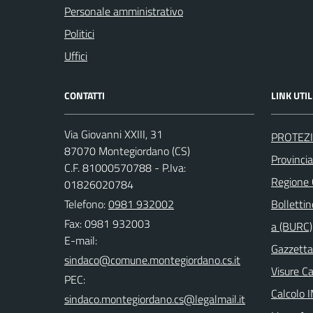
Personale amministrativo
Politici
Uffici
CONTATTI
LINK UTIL
Via Giovanni XXIII, 31
PROTEZI
87070 Montegiordano (CS)
Provinci
C.F. 81000570788 - P.Iva:
Regione
01826020784
Telefono:
0981 932002
Bollettin
Fax: 0981 932003
a (BURC)
E-mail:
Gazzetta 
Visure C
PEC:
Calcolo 