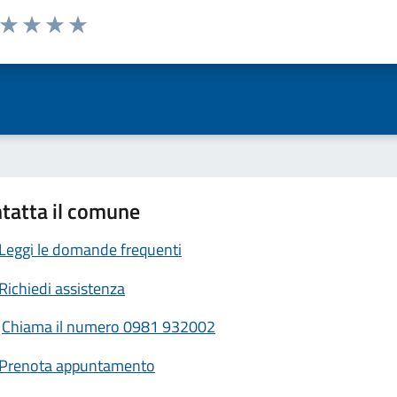
a da 1 a 5 stelle la pagina
ta 1 stelle su 5
Valuta 2 stelle su 5
Valuta 3 stelle su 5
Valuta 4 stelle su 5
Valuta 5 stelle su 5
tatta il comune
Leggi le domande frequenti
Richiedi assistenza
Chiama il numero 0981 932002
Prenota appuntamento