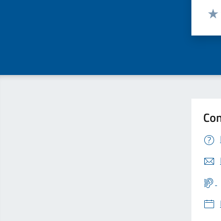
Valut
Valu
Con